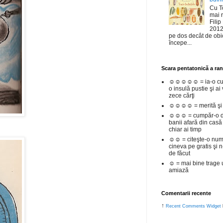
Cu To
mai r
Filip
2012
pe dos decât de obi
începe...
Scara pentatonică a rangu
☺☺☺☺☺ = ia-o cu t
o insulă pustie şi ai
zece cărţi
☺☺☺☺ = merită şi ba
☺☺☺ = cumpăr-o da
banii afară din casă
chiar ai timp
☺☺ = citeşte-o numa
cineva pe gratis şi 
de făcut
☺ = mai bine trage
amiază
Comentarii recente
↑
Recent Comments Widget