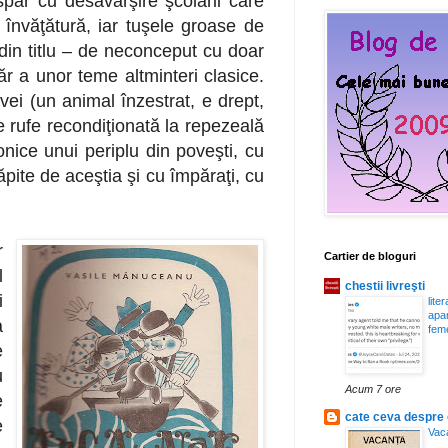
ispar cu desăvârşire şcolarii care
a învăţătură, iar tuşele groase de
ă din titlu – de neconceput cu doar
ăr a unor teme altminteri clasice.
ivei (un animal înzestrat, e drept,
de rufe recondiţionată la repezeală
onice unui periplu din poveşti, cu
pite de aceştia şi cu împăraţi, cu
r
Cartier de bloguri
l
chestii livreşti
i
lite
apa
a
feme
e
u
Acum 7 ore
e
cate ceva despre c
e
Vac