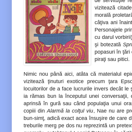
de servituţile 
vizitează citad
morală proletară
câţiva ani înai
Personajele prin
cu darul vorbiri
şi botezată
Spr
popasuri în ţări
piraţi sau pitici.
Nimic nou până aici, atâta că materialul epic
vizitează ţinuturi exotice precum ţara Eps
locuitorilor de a face lucrurile invers decât l
ia rămas bun la începutul unei conversaţii,
aprinsă în gură sau când populaţia unui ora
copiii din
Alarmă la colţul viu
, Nae nu are pret
bun-simţ, adică exact acea însuşire de care duc
treburile merg pe dos nu reprezintă un pretex