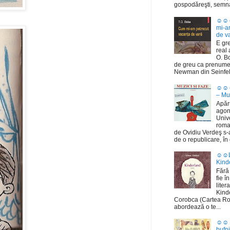
gospodăreşti, semnat
☺☺☺ 
mi-a
de v
E gr
real 
O. Bo
de greu ca prenume
Newman din Seinfeld 
☺☺☺
– Muz
Apăru
agon
Univ
roma
de Ovidiu Verdeş s-
de o republicare, în 
☺☺Li
Kind
Fără 
fie î
liter
Kinde
Corobca (Cartea R
abordează o te...
☺☺ F
bufni