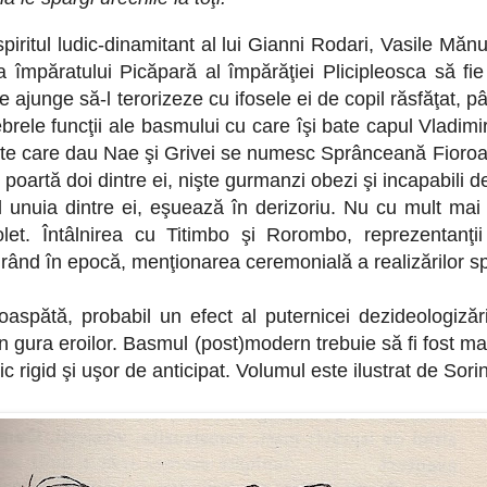
spiritul ludic-dinamitant al lui Gianni Rodari, Vasile M
ca împăratului Picăpară al împărăţiei Plicipleosca să f
e ajunge să-l terorizeze cu ifosele ei de copil răsfăţat, 
brele funcţii ale basmului cu care îşi bate capul Vladimi
 peste care dau Nae şi Grivei se numesc Sprânceană Fioroa
poartă doi dintre ei, nişte gurmanzi obezi şi incapabili 
l unuia dintre ei, eşuează în derizoriu. Nu cu mult mai
let. Întâlnirea cu Titimbo şi Rorombo, reprezentanţii u
ând în epocă, menţionarea ceremonială a realizărilor sp
spătă, probabil un efect al puternicei dezideologizări a
 în gura eroilor. Basmul (post)modern trebuie să fi fost mai
c rigid şi uşor de anticipat. Volumul este ilustrat de Sori