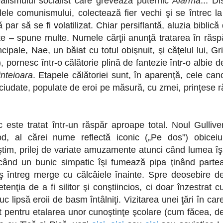
realismului socialist care grevează puternic
Alarma
... D
elele comunismului, colectează fier vechi şi se întrec l
 par să se fi volatilizat. Chiar persiflantă, aluzia biblic
nte – spune multe. Numele cărţii anunţă tratarea în răsp
cipale, Nae, un băiat cu totul obişnuit, şi căţelul lui, Gr
i), pornesc într-o călătorie plină de fantezie într-o albie 
inteioara
. Etapele călătoriei sunt, în aparenţă, cele can
 ciudate, populate de eroi pe măsură, cu zmei, prinţese ră
 este tratat într-un răspăr aproape total. Noul Gullive
od, al cărei nume reflectă iconic („Pe dos”) obiceiu
e ştim, prilej de variate amuzamente atunci când lumea îş
 când un bunic simpatic îşi fumează pipa ţinând parte
ş întreg merge cu călcâiele înainte. Spre deosebire d
enţia de a fi silitor şi conştiincios, ci doar înzestrat c
 lipsă eroii de basm întâlniţi. Vizitarea unei ţări în car
t pentru etalarea unor cunoştinţe şcolare (cum făcea, d