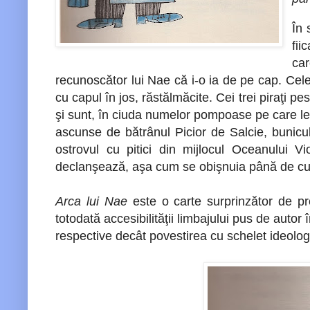
În 
fii
car
recunoscător lui Nae că i-o ia de pe cap. Cele
cu capul în jos, răstălmăcite. Cei trei piraţi
şi sunt, în ciuda numelor pompoase pe care le 
ascunse de bătrânul Picior de Salcie, bunicu
ostrovul cu pitici din mijlocul Oceanului Vio
declanşează, aşa cum se obişnuia până de cur
Arca lui Nae
este o carte surprinzător de proa
totodată accesibilităţii limbajului pus de autor
respective decât povestirea cu schelet ideologi