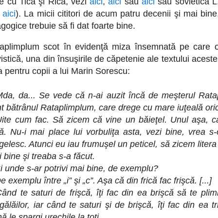
e cu Tică şi Rică, vezi
aici
,
aici
sau
aici
sau sovietica L
i
aici
). La micii cititori de acum patru decenii şi mai bine
ogice trebuie să fi dat foarte bine.
taplimplum scot în evidenţă miza însemnată pe care 
tică, una din însuşirile de căpetenie ale textului aceste
a pentru copii a lui Marin Sorescu:
da, da... Se vede că n-ai auzit încă de meşterul Rata
t bătrânul Rataplimplum, care drege cu mare iuţeală orice
ite cum fac. Să zicem că vine un băieţel. Unul aşa, c
că. Nu-i mai place lui vorbuliţa asta, vezi bine, vrea s
gelesc. Atunci eu iau frumuşel un peticel, să zicem litera
 bine şi treaba s-a făcut.
i unde s-ar potrivi mai bine, de exemplu?
e exemplu între „i” şi „c”. Aşa că din frică fac frişcă. [...]
ând te saturi de frişcă, îţi fac din ea brişcă să te plimb
gălăilor, iar când te saturi şi de brişcă, îţi fac din ea t
ă le spargi urechile la toţi.