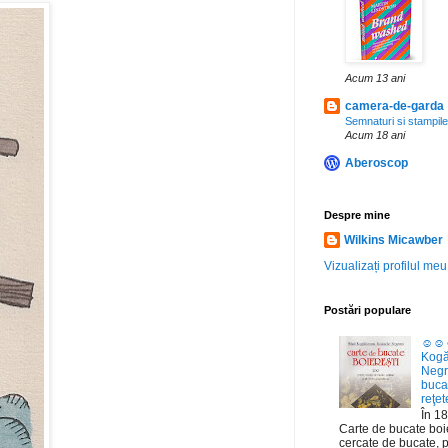
Acum 13 ani
camera-de-garda
Semnaturi si stampile
Acum 18 ani
Aberoscop
Despre mine
Wilkins Micawber
Vizualizați profilul me
Postări populare
☺☺☺
Kogă
Negr
bucat
reţet
În 18
Carte de bucate boie
cercate de bucate, pră