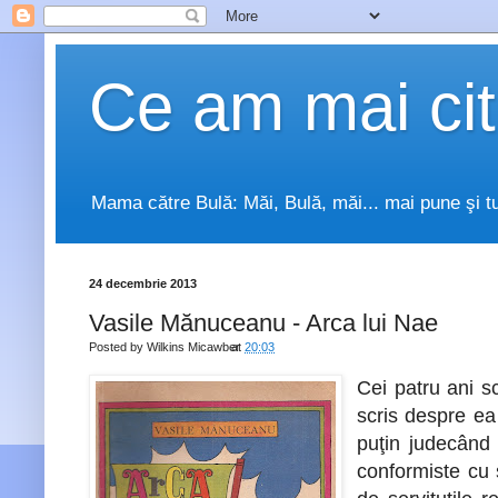
Ce am mai cit
Mama către Bulă: Măi, Bulă, măi... mai pune şi tu
24 decembrie 2013
Vasile Mănuceanu - Arca lui Nae
Posted by
Wilkins Micawber
at
20:03
Cei patru ani 
scris despre e
puţin judecând 
conformiste cu 