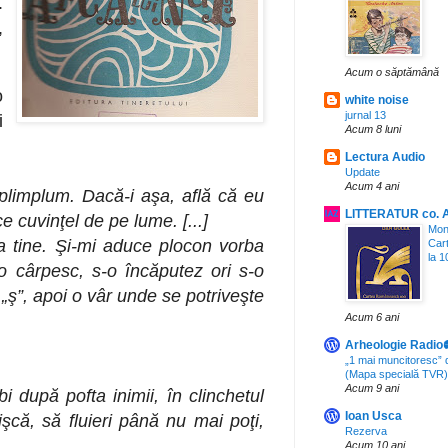
.
,
Acum o săptămână
o
white noise
jurnal 13
i
Acum 8 luni
Lectura Audio
Update
Acum 4 ani
plimplum. Dacă-i aşa, află că eu
LITTERATUR co. 
 cuvinţel de pe lume. [...]
Mono
a tine. Şi-mi aduce plocon vorba
Car
la 1
-o cârpesc, s-o încăputez ori s-o
 „ş”, apoi o vâr unde se potriveşte
Acum 6 ani
Arheologie Radio
„1 mai muncitoresc” 
(Mapa specială TVR)
Acum 9 ani
i după pofta inimii, în clinchetul
Ioan Usca
rişcă, să fluieri până nu mai poţi,
Rezerva
Acum 10 ani