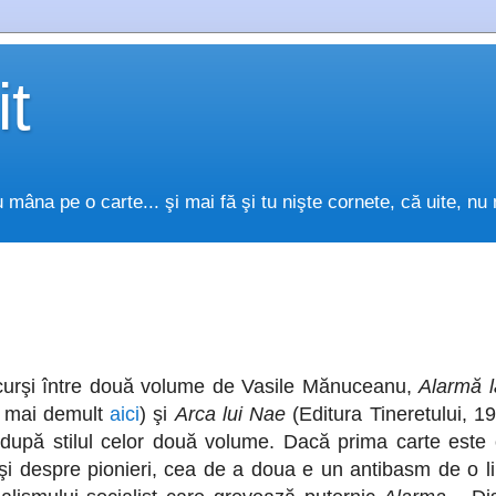
it
 mâna pe o carte... şi mai fă şi tu nişte cornete, că uite, 
scurşi între două volume de Vasile Mănuceanu,
Alarmă l
a mai demult
aici
) şi
Arca lui Nae
(Editura Tineretului, 19
după stilul celor două volume. Dacă prima carte este o
şi despre pionieri, cea de a doua e un antibasm de o l