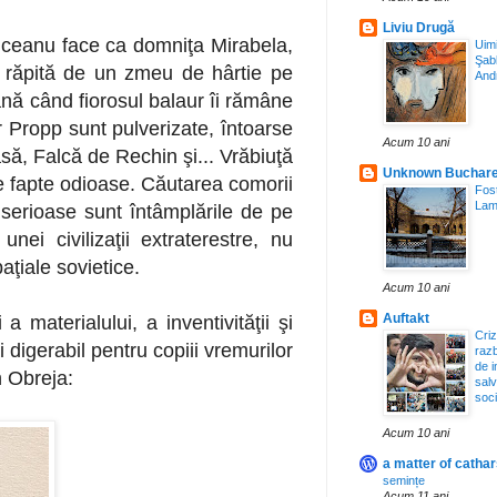
Liviu Drugă
ănuceanu face ca domniţa Mirabela,
Uimi
Şab
ie răpită de un zmeu de hârtie pe
And
până când fiorosul balaur îi rămâne
r Propp sunt pulverizate, întoarse
Acum 10 ani
să, Falcă de Rechin şi... Vrăbiuţă
Unknown Buchare
de fapte odioase. Căutarea comorii
Fost
Lama
 serioase sunt întâmplările de pe
nei civilizaţii extraterestre, nu
aţiale sovietice.
Acum 10 ani
Auftakt
 materialului, a inventivităţii şi
Criz
 digerabil pentru copiii vremurilor
raz
de 
n Obreja:
salv
soci
Acum 10 ani
a matter of cathar
semințe
Acum 11 ani