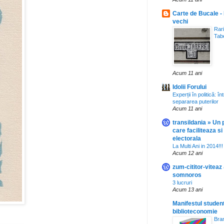
Carte de Bucale - 
vechi
Rari
Tab
Acum 11 ani
Idolii Forului
Experții în politică: î
separarea puterilor
Acum 11 ani
transildania » Un 
care faciliteaza s
electorala
La Multi Ani in 2014!!!
Acum 12 ani
zum-cititor-viteaz
somnoros
3 lucruri
Acum 13 ani
Manifestul student
biblioteconomie
Bra