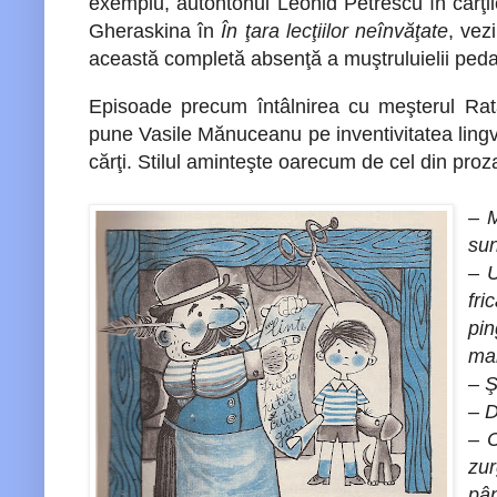
exemplu, autohtonul Leonid Petrescu în cărţil
Gheraskina în
În ţara lecţiilor neînvăţate
, vez
această completă absenţă a muştruluielii pedag
Episoade precum întâlnirea cu meşterul Ra
pune Vasile Mănuceanu pe inventivitatea lingvis
cărţi. Stilul aminteşte oarecum de cel din proz
– M
sun
– U
fri
pin
mai
– Ş
– D
– C
zur
pân